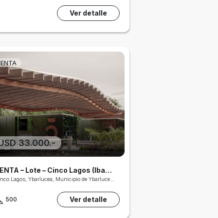
Ver detalle
VENTA
USD 33.000.-
VENTA – Lote – Cinco Lagos (Ibarlucea)
Cinco Lagos, Ybarlucea, Municipio de Ybarlucea, Gran Rosario, Departamento Rosario, S2142, Argentina
Ver detalle
500