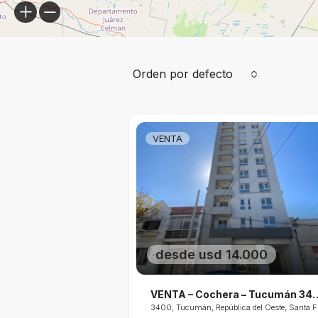
Orden por defecto
VENTA
desde usd 14.000
VENTA – Cochera –
3400, Tucumá