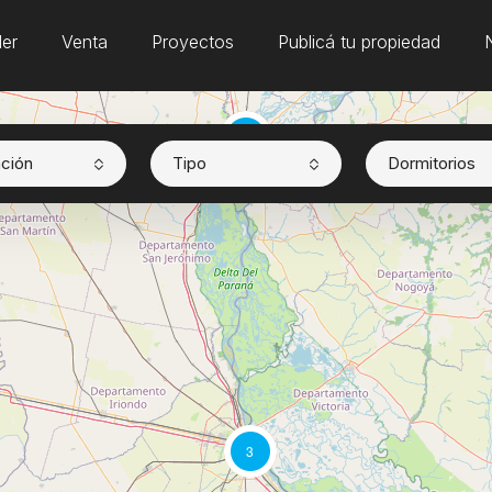
ler
Venta
Proyectos
Publicá tu propiedad
6
ción
Tipo
Dormitorios
3