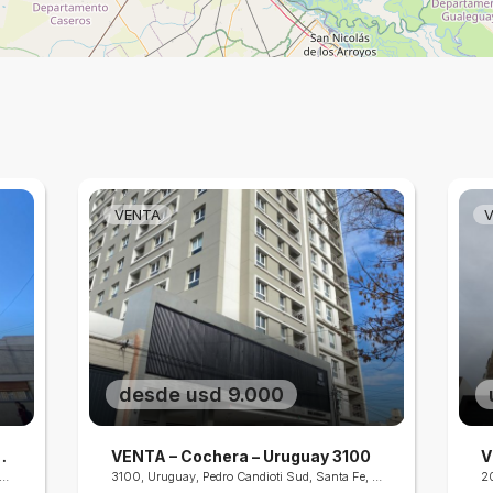
VENTA
desde usd 9.000
 Tucumán 3400
VENTA – Cochera – Uruguay 3100
n, República del Oeste, Santa Fe, Santa Fe Capital, Departamento La Capital, Santa Fe, S3000, Argentina
3100, Uruguay, Pedro Candioti Sud, Santa Fe, Santa Fe Capital, Departamento La Capital, Santa Fe, S3000, Argentina