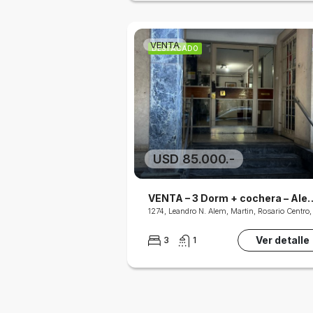
VENTA
DESTACADO
USD 85.000.-
VENTA – 3 Dorm + coc
Ver detalle
3
1