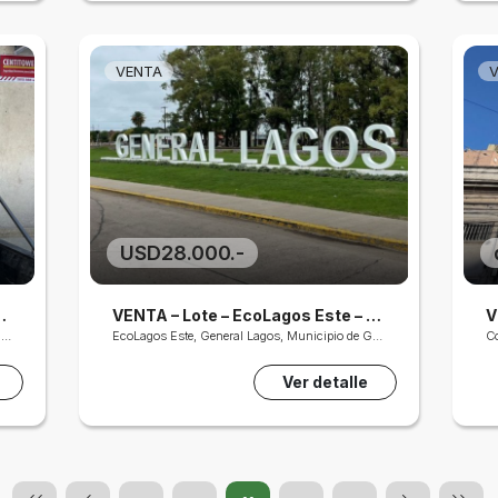
VENTA
USD28.000.-
hera – Alem 1274
VENTA – Lote – EcoLagos Este – 300mts2
1274, Leandro N. Alem, Martin, Rosario Centro, Distrito Centro, Rosario, Municipio de Rosario, Gran Rosario, Departamento Rosario, Santa Fe, S2000, Argentina
EcoLagos Este, General Lagos, Municipio de General Lagos, Gran Rosario, Departamento Rosario, Santa Fe, Argentina
C
Ver detalle