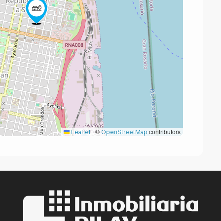
|
©
contributors
Leaflet
OpenStreetMap