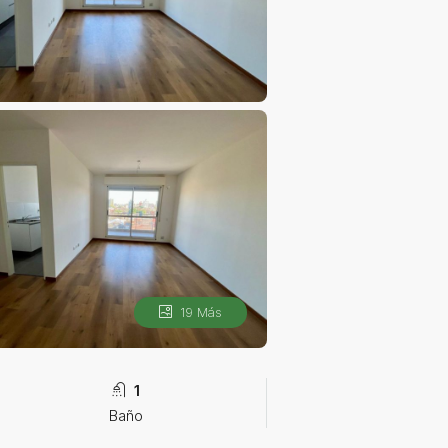
19 Más
1
Baño