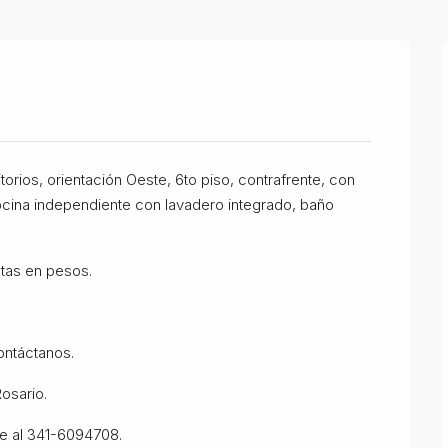
rios, orientación Oeste, 6to piso, contrafrente, con
cocina independiente con lavadero integrado, baño
otas en pesos.
ontáctanos.
Rosario.
se al 341-6094708.