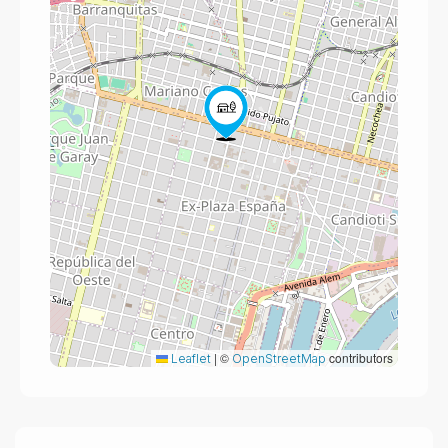
|
©
contributors
Leaflet
OpenStreetMap