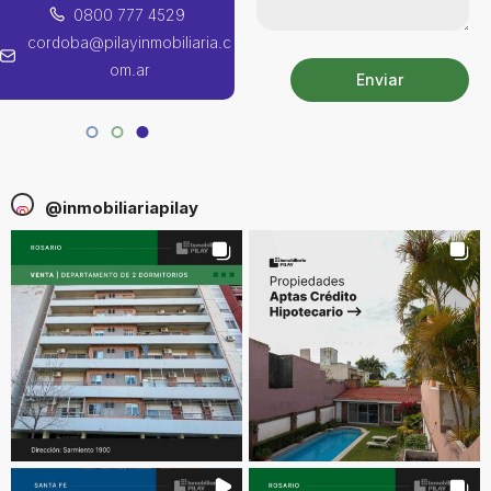
0800 777 4529
0800 777 4529
cordoba@pilayinmobiliaria.c
santafe@pilayinmobiliaria.co
om.ar
m.ar
Enviar
@
inmobiliariapilay