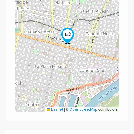
|
©
contributors
Leaflet
OpenStreetMap