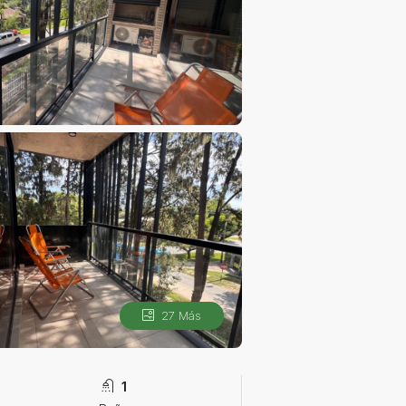
27 Más
1