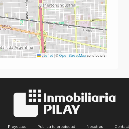
|
©
contributors
Leaflet
OpenStreetMap
Proyectos
Publicá tu propiedad
Nosotros
Contac