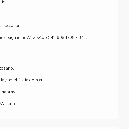
rio.
ontáctanos.
se al siguiente WhatsApp 341-6094708.- 341 5
Rosario.
ilayinmobiliaria.com.ar
riapilay
 Mariano