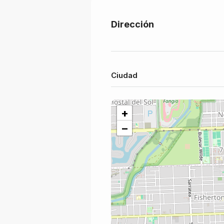
Dirección
Ciudad
+
−