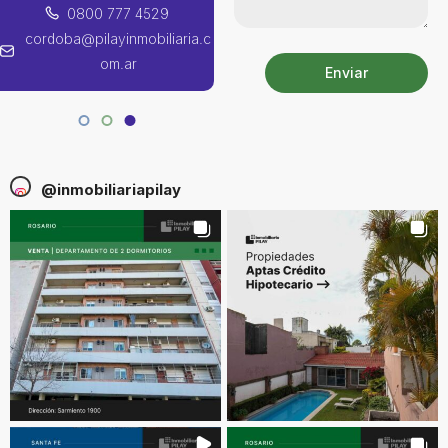
0800 777 4529
0800 777 4529
cordoba@pilayinmobiliaria.c
santafe@pilayinmobiliaria.co
om.ar
m.ar
Enviar
@
inmobiliariapilay