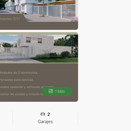
1 Más
2
Garajes