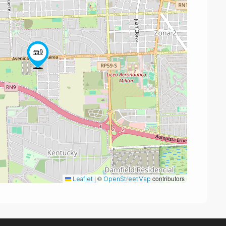
|
©
contributors
Leaflet
OpenStreetMap