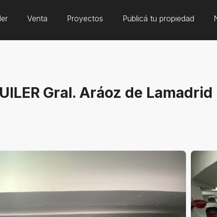
ler
Venta
Proyectos
Publicá tu propiedad
LER Gral. Aráoz de Lamadrid