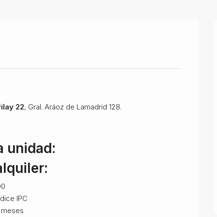
Pilay 22
, Gral. Aráoz de Lamadrid 128.
a unidad:
lquiler:
00
dice IPC
 meses