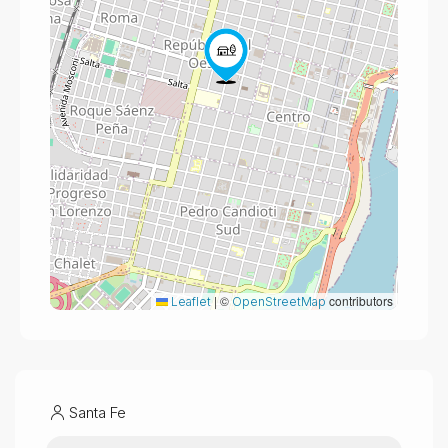
|
©
contributors
Leaflet
OpenStreetMap
Santa Fe