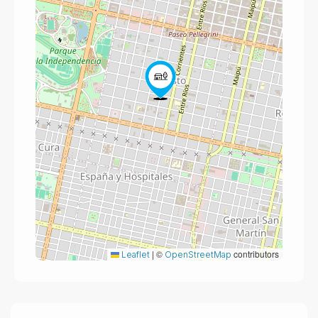
|
©
contributors
Leaflet
OpenStreetMap