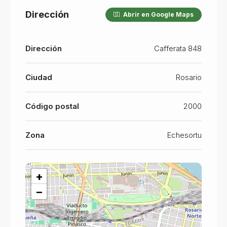
Dirección
Abrir en Google Maps
Dirección
Cafferata 848
Ciudad
Rosario
Código postal
2000
Zona
Echesortu
+
−