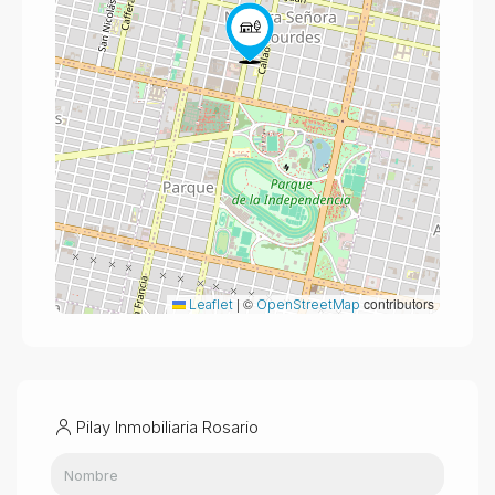
|
©
contributors
Leaflet
OpenStreetMap
Pilay Inmobiliaria Rosario